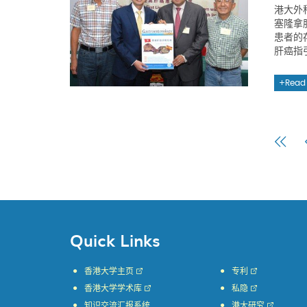
港大外
塞隆拿
患者的
肝癌指
Read
Firs
Pag
Quick Links
香港大学主页
专利
香港大学学术库
私隐
知识交流汇报系统
港大研究