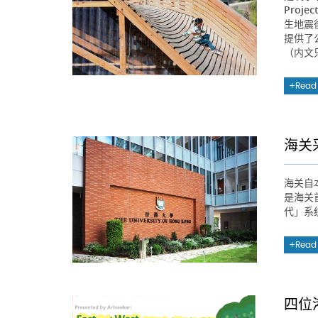
Proj
生地震
提供了
（内文
Read
海关
海关自
是海关
代」系
Read
四位