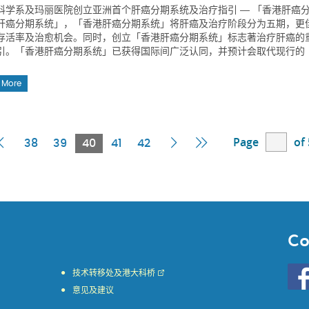
科学系及玛丽医院创立亚洲首个肝癌分期系统及治疗指引 ― 「香港肝癌
肝癌分期系统」，「香港肝癌分期系统」将肝癌及治疗阶段分为五期，更
存活率及治愈机会。同时，创立「香港肝癌分期系统」标志著治疗肝癌的
引。「香港肝癌分期系统」已获得国际间广泛认同，并预计会取代现行的
 More
Page
of
t
Previous
Current
Next
Last
38
39
40
41
42
e
Page
Page
Page
Page
Co
Go
技术转移处及港大科桥
to
意见及建议
HKU
KE