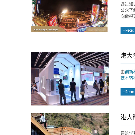
透过知
公众了
向做得
Read
港大
由
创新
技术转
Read
港大建筑
建筑学系的