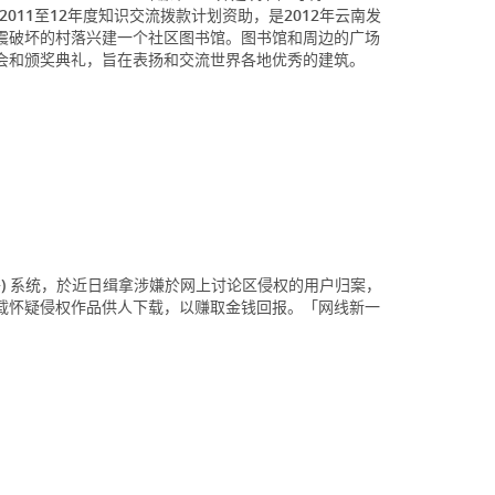
目获港大2011至12年度知识交流拨款计划资助，是2012年云南发
震破坏的村落兴建一个社区图书馆。图书馆和周边的广场
会和颁奖典礼，旨在表扬和交流世界各地优秀的建筑。
+) 系统，於近日缉拿涉嫌於网上讨论区侵权的用户归案，
载怀疑侵权作品供人下载，以赚取金钱回报。「网线新一