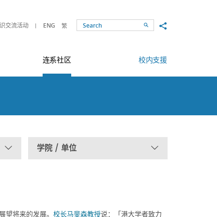
Share to
识交流活动
ENG
繁
Search
连系社区
校内支援
学院 / 单位
时展望将来的发展。
校长马斐森教授
说：「港大学者致力