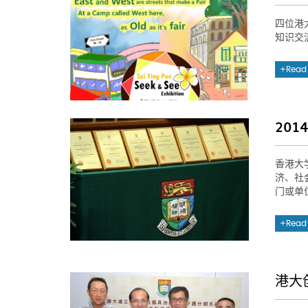
四位港
知识交
Read
20
香港大
济、社
门或单
Read
港大