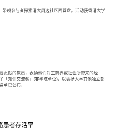
，带领参与者探索港大周边社区西营盘。活动获香港大学
重要贡献的教员，表扬他们对工商界或社会所带来的经
了「知识交流奖」(非学院单位)，以表扬大学其他独立部
奖名单已公布。
癌患者存活率