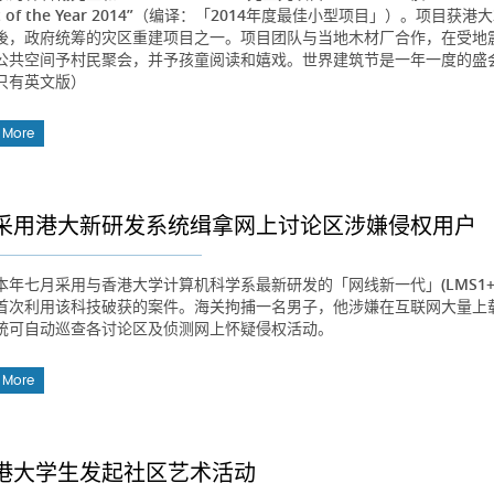
ect of the Year 2014”（编译：「2014年度最佳小型项目」）。项
後，政府统筹的灾区重建项目之一。项目团队与当地木材厂合作，在受地
公共空间予村民聚会，并予孩童阅读和嬉戏。世界建筑节是一年一度的盛
只有英文版）
 More
采用港大新研发系统缉拿网上讨论区涉嫌侵权用户
本年七月采用与香港大学计算机科学系最新研发的「网线新一代」(LMS1
首次利用该科技破获的案件。海关拘捕一名男子，他涉嫌在互联网大量上
统可自动巡查各讨论区及侦测网上怀疑侵权活动。
 More
港大学生发起社区艺术活动