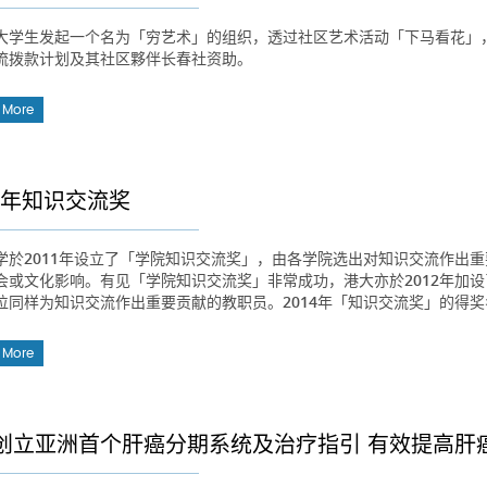
大学生发起一个名为「穷艺术」的组织，透过社区艺术活动「下马看花」
流拨款计划及其社区夥伴长春社资助。
 More
14年知识交流奖
学於2011年设立了「学院知识交流奖」，由各学院选出对知识交流作出
会或文化影响。有见「学院知识交流奖」非常成功，港大亦於2012年加设
位同样为知识交流作出重要贡献的教职员。2014年「知识交流奖」的得
 More
创立亚洲首个肝癌分期系统及治疗指引 有效提高肝