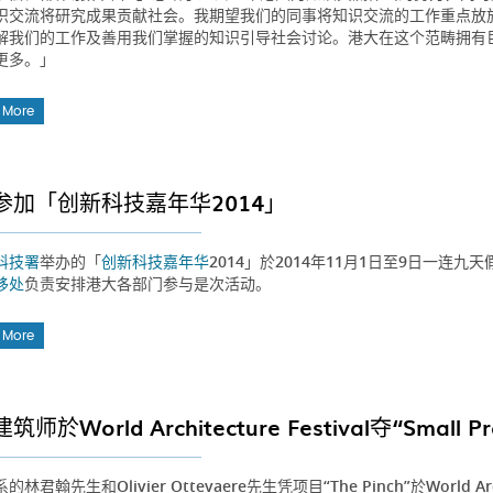
识交流将研究成果贡献社会。我期望我们的同事将知识交流的工作重点放於发
解我们的工作及善用我们掌握的知识引导社会讨论。港大在这个范畴拥有
更多。」
 More
参加「创新科技嘉年华2014」
科技署
举办的「
创新科技嘉年华
2014」於2014年11月1日至9日一连九天
移处
负责安排港大各部门参与是次活动。
 More
师於World Architecture Festival夺“Small Proj
林君翰先生和Olivier Ottevaere先生凭项目“The Pinch”於World Ar