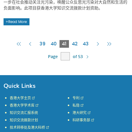
一步在社会推动关注光污染，唤醒公众反思光污染对大自然和生活的
负面影响。此项目获香港大学知识交流拨款计划资助。
Read More
First
Previous
Current
Next
Last
39
40
41
42
43
Page
Page
Page
Page
Page
Page
of 53
Quick Links
香港大学主页
专利
香港大学学术库
私隐
知识交流汇报系统
港大研究
知识交流拨款计划
科研事务部
技术转移处及港大科桥