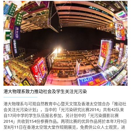
港大物理系致力推动社会及学生关注光污染
港大物理系与可观自然教育中心暨天文馆及香港太空馆合办「推动社
会关注光污染计划」，当中的「光污染研究比赛2014」共有42队来
自17间中学的学生队伍报名参加，另计划中的「光污染摄影比赛
2014」共收到154份参赛作品。两项比赛的优异作品将於本年7月9日
至8月11日在香港太空馆大堂作短期展览，免费供公众人士观赏，进