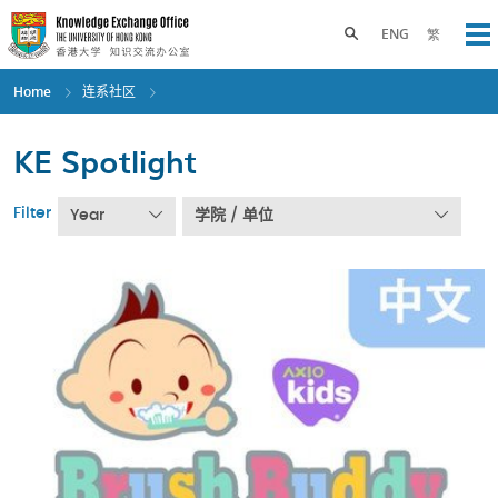
Skip
to
Toggle search panel
ENG
繁
Op
main
content
Home
连系社区
KE Spotlight
Filter
Year
学院 / 单位