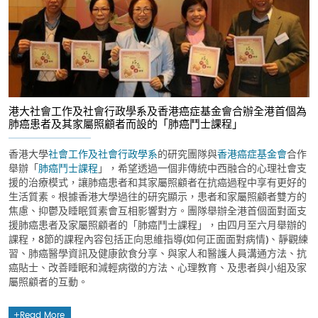
港大社會工作及社會行政學系及香港癌症基金會合辦全港首個為
肺癌患者及其家屬照顧者而設的「肺癌鬥士課程」
香港大學
社會工作及社會行政學系
的研究團隊與
香港癌症基金會
合作
舉辦「
肺癌鬥士課程
」，希望透過一個非傳統中西融合的心理社會支
援的治療模式，讓肺癌患者和其家屬照顧者在抗癌過程中享有更好的
生活質素。根據香港大學過往的研究顯示，患者和家屬照顧者雙方的
焦慮、抑鬱及睡眠質素會互相影響對方。團隊舉辦全港首個面對面支
援肺癌患者及家屬照顧者的「肺癌鬥士課程」，由四月至六月舉辦的
課程，8節的課程內容包括正向思維指導(如何正面面對病情)、靜觀練
習、肺癌醫學資訊及健康飲食分享、與家人和醫護人員溝通方法、抗
癌貼士、改善睡眠和減輕病徵的方法、心理教育、及患者與小組及家
屬照顧者的互動。
Read More