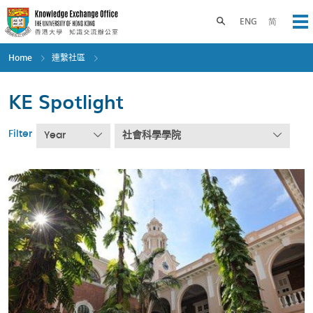
Skip
to
Toggle search panel
ENG
简
Op
main
content
Home
連繫社區
KE Spotlight
Filter
Year
社會科學學院