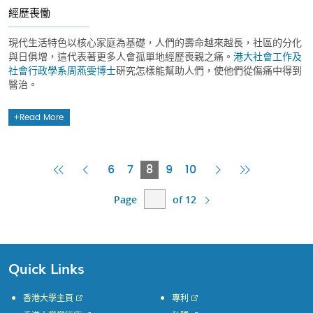
經歷喪慟
現代生活特色以核心家庭為基礎，人們的壽命越來越長，社區的分化
與日俱增，這代表著更多人會孤單地經歷喪親之痛。
港大社會工作及
社會行政學系
周燕雯博士
硏究怎樣能幫助人們，使他們從傷痛中得到
醫治。
Read More
First
Previous
Current
Next
Last
6
7
8
9
10
Page
Page
Page
Page
Page
Page
of 12
Quick Links
香港大學主頁
專利