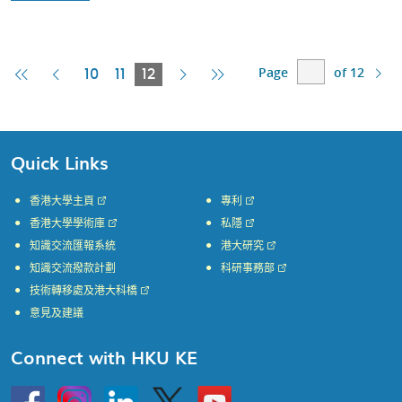
Page
of 12
First
Previous
Current
Next
Last
10
11
12
Page
Page
Page
Page
Page
Quick Links
香港大學主頁
專利
香港大學學術庫
私隱
知識交流匯報系統
港大研究
知識交流撥款計劃
科研事務部
技術轉移處及港大科橋
意見及建議
Connect with HKU KE
Go
Instagram
Linkedin
Twitter
Go