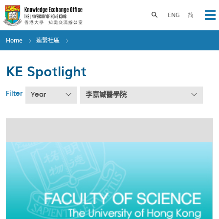
Skip
to
Toggle search panel
ENG
简
Op
main
content
Home
連繫社區
KE Spotlight
Filter
Year
李嘉誠醫學院