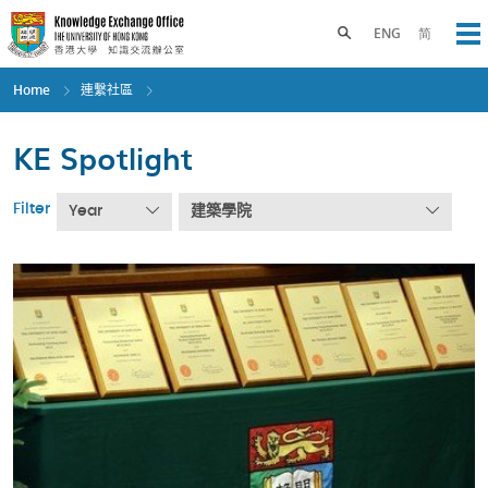
Skip
to
Toggle search panel
ENG
简
Op
main
content
Home
連繫社區
KE Spotlight
Filter
Year
建築學院