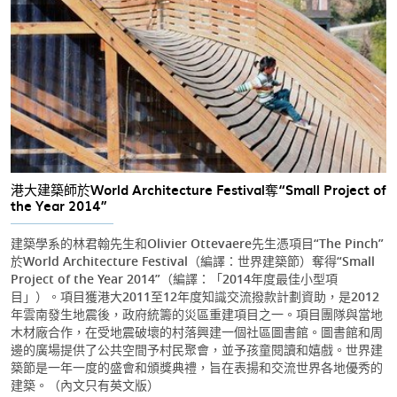
港大建築師於World Architecture Festival奪“Small Project of
the Year 2014”
建築學系的林君翰先生和Olivier Ottevaere先生憑項目“The Pinch”
於World Architecture Festival（編譯：世界建築節）奪得“Small
Project of the Year 2014”（編譯：「2014年度最佳小型項
目」）。項目獲港大2011至12年度知識交流撥款計劃資助，是2012
年雲南發生地震後，政府統籌的災區重建項目之一。項目團隊與當地
木材廠合作，在受地震破壞的村落興建一個社區圖書館。圖書館和周
邊的廣場提供了公共空間予村民聚會，並予孩童閱讀和嬉戲。世界建
築節是一年一度的盛會和頒獎典禮，旨在表揚和交流世界各地優秀的
建築。（內文只有英文版）