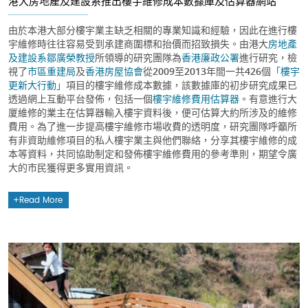
港大房地產及建設系推出樓宇維修成本數據庫及估算器網站
由於本港大部分樓宇業主缺乏相關的專業知識和經驗，因此在進行樓
宇維修時往往容易受到承建商圍標和抬價而招致損失。由港大
房地產
及建設系
鄒廣榮教授
所領導的研究團隊為
香港廉政公署
進行研究，檢
視了
市區重建局
及
香港房屋協會
從2009至2013年間一共426個
「樓宇
更新大行動」
項目的樓宇維修成本數據，該數據庫的初步研究成果已
透過網上互動平台發佈，包括一個
樓宇維修費用估算器
。有意進行大
厦維修的業主在估算器輸入樓宇資料後，便可估算大約所涉及的維修
費用。為了進一步提高樓宇維修市場收費的透明度，研究團隊呼籲所
有非資助維修項目的私人樓宇業主與他們聯絡，分享其樓宇維修的成
本等資料，共同協助制定和發佈樓宇維修費用的參考準則，期望令廣
大的市民獲得更多實用資訊。
Read More