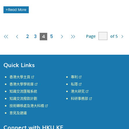
Read More
Page
of 5
First
Previous
Current
Next
Last
2
3
4
5
Page
Page
Page
Page
Page
Quick Links
香港大學主頁
專利
香港大學學術庫
私隱
知識交流匯報系統
港大研究
知識交流撥款計劃
科研事務部
技術轉移處及港大科橋
意見及建議
Connect with HKU KE