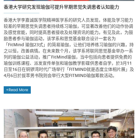
香港大学研究发现瑜伽可提升早期思觉失调患者认知能力
香港大学李嘉诚医学院精神医学系的研究人员发现，体能及学习能力
较差的早期思觉失调患者持续练习瑜伽，可显著改善他们的动作协调
及感觉官能，同时提高患者接收及处理资讯的能力。有见及此，为鼓
励患者参与瑜伽运动，该学系和思觉基金联合设计一套名为
「FitMind 瑜伽23式」的简易瑜伽，让他们培养练习瑜伽的兴趣，持
之以恒，改善病情。在未来数个月，该学系将联同思觉基金举办一系
列的瑜伽公益活动，推广FitMind瑜伽，当中包括向患者提供免费的
瑜伽训练课程、派发宣传单张和瑜伽教学影碟供患者自学，於3月11
日至16日在铜锣湾时代广场举行「FITMIND就是态度立体相片展」及
4月6日於拔萃男书院则会举行大型FITMIND瑜伽筹款活动。
Read More