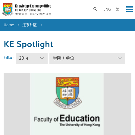
Skip
to
Toggle search panel
ENG
繁
Op
main
content
Home
连系社区
KE Spotlight
Filter
2014
学院 / 单位