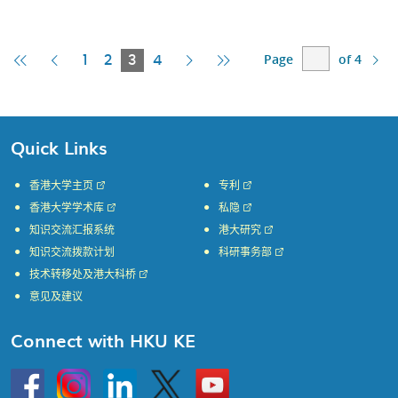
Page
of 4
First
Previous
Current
Next
Last
1
2
3
4
Page
Page
Page
Page
Page
Quick Links
香港大学主页
专利
香港大学学术库
私隐
知识交流汇报系统
港大研究
知识交流拨款计划
科研事务部
技术转移处及港大科桥
意见及建议
Connect with HKU KE
Go
Instagram
Linkedin
Twitter
Go
to
to