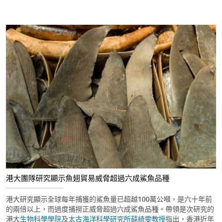
港大團隊研究顯示魚翅貿易威脅超過六成鯊魚品種
港大研究顯示全球每年捕獲的鯊魚量已超越100萬公噸，是六十年前
的兩倍以上，而過度捕撈正威脅超過六成鯊魚品種。帶領是次研究的
港大
生物科學學院
及
太古海洋科學研究所
薛綺雯教授
指出，香港近年