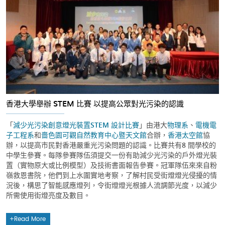
香港大學舉辦 STEM 比賽 以提高公眾對光污染的認識
「
減少光污染創意燈光裝置STEM 設計比賽
」由港大
物理系
、
電機電
子工程系
和
嗇色園可觀自然教育中心暨天文館
合辦，
香港太空館
協
辦，以提高市民對香港嚴重光污染問題的認識。比賽共有8 間學校的
中學生參賽。每隊參賽隊伍須提交一份有助減少光污染的戶外燈光裝
置（實物原大或比例模型）及技術書面報告參賽。冠軍隊伍來來自粉
嶺救恩書院，他們到上水圍實地考察，了解村民受街燈燈光侵擾的情
況後，構思了智能感應燈列，令街燈燈光根據人流調節光度，以減少
所需使用街燈亮度及數目。
Read More