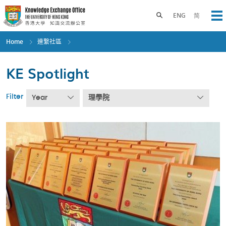
Skip
to
Toggle search panel
ENG
简
Op
main
content
Home
連繫社區
KE Spotlight
Filter
Year
理學院