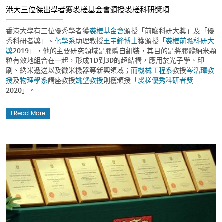
港大三位傑出學者獲裘槎基金會頒授裘槎科研獎項
香港大學有三位優秀學者獲
裘槎基金會
頒授「前瞻科研大獎」及「優
秀科研者獎」。
化學系
助理教授
王宇鋒博士
獲頒授「
裘槎前瞻科研大
獎
2019」，他的主要研究領域是膠體自組裝，其目的是將膠體納米顆
粒有效地組合在一起，形成1D到3D的超結構，應用於光子學、印
刷、納米遞送以及微米機器等新興領域；而
機械工程系
教授
岑浩璋教
授
及
物理學系
講座教授
姚望教授
則獲頒授「
裘槎優秀科研者獎
2020」。
Read More