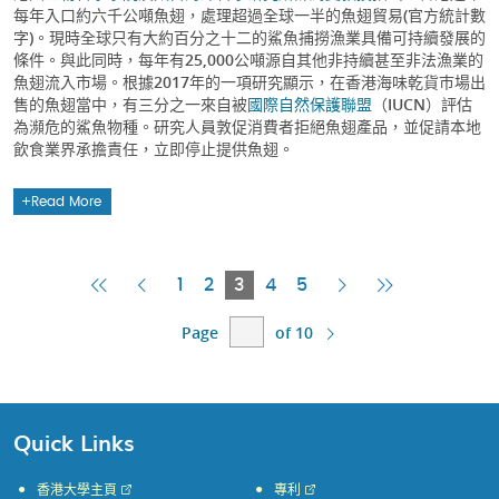
每年入口約六千公噸魚翅，處理超過全球一半的魚翅貿易(官方統計數
字)。現時全球只有大約百分之十二的鯊魚捕撈漁業具備可持續發展的
條件。與此同時，每年有25,000公噸源自其他非持續甚至非法漁業的
魚翅流入市場。根據2017年的一項研究顯示，在香港海味乾貨巿場出
售的魚翅當中，有三分之一來自被
國際自然保護聯盟
（IUCN）評估
為瀕危的鯊魚物種。研究人員敦促消費者拒絕魚翅產品，並促請本地
飲食業界承擔責任，立即停止提供魚翅。
Read More
First
Previous
Current
Next
Last
1
2
3
4
5
Page
Page
Page
Page
Page
Page
of 10
Quick Links
香港大學主頁
專利